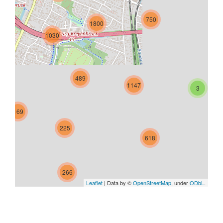
750
1800
1030
489
1147
3
169
225
618
266
Leaflet
| Data by ©
OpenStreetMap
, under
ODbL
.