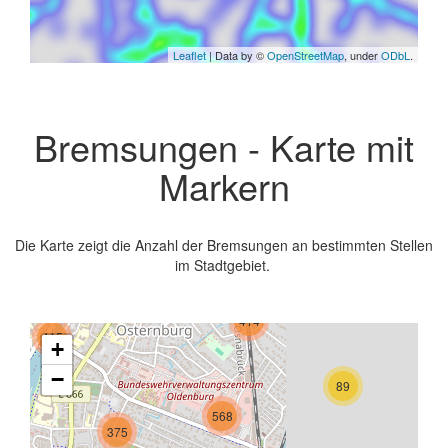
Leaflet
| Data by ©
OpenStreetMap
, under
ODbL
.
Bremsungen - Karte mit
Markern
Die Karte zeigt die Anzahl der Bremsungen an bestimmten Stellen
im Stadtgebiet.
414
415
+
−
89
568
375